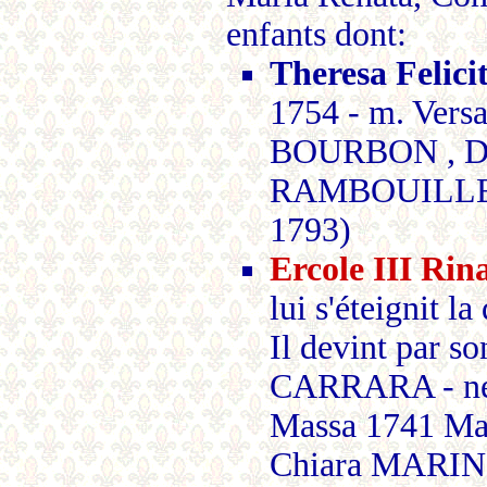
enfants dont:
Theresa Felic
1754 - m. Versa
BOURBON , D
RAMBOUILLET
1793)
Ercole III R
lui s'éteignit 
Il devint par 
CARRARA - né 
Massa 1741 Ma
Chiara MARINI