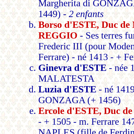
Margherita di GONZAGA
1449) -
2 enfants
Borso d'ESTE, Duc d
REGGIO
- Ses terres f
Frederic III (pour Modene
Ferrare) - né 1413 - + F
Ginevra d'ESTE
- née 
MALATESTA
Luzia d'ESTE
- né 1419
GONZAGA (+ 1456)
Ercole d'ESTE, Duc 
- + 1505 - m. Ferrare 1
NAPLES (fille de Ferd