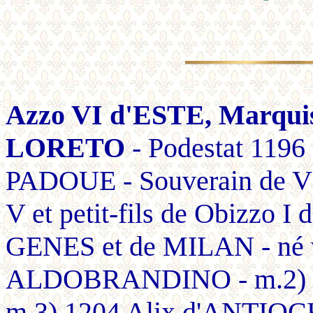
Azzo VI d'ESTE, Marqu
LORETO
- Podestat 119
PADOUE - Souverain de V
V et petit-fils de Obizzo 
GENES et de MILAN - né ve
ALDOBRANDINO - m.2) So
m.3) 1204 Alix d'ANTIOCHE