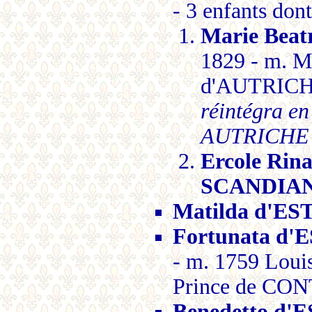
- 3 enfants dont
Marie Beat
1829 - m. M
d'AUTRICHE
réintégra e
AUTRICHE
Ercole Rin
SCANDIA
Matilda d'ES
Fortunata d'
- m. 1759 Lou
Prince de CONT
Benedetto d'