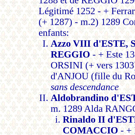
1288 et de REGGIO 1290 -
Légitimé 1252 - + Ferra
(+ 1287) - m.2) 1289 Co
enfants:
Azzo VIII d'ESTE,
REGGIO
- + Este 1
ORSINI (+ vers 1303)
d'ANJOU (fille du R
sans descendance
Aldobrandino d'ES
m. 1289 Alda RANGON
Rinaldo II d'ES
COMACCIO
- +