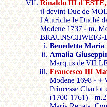
Rinaldo III d'EST
il devint Duc de MOD
l'Autriche le Duché
Modene 1737 - m. Mo
BRAUNSCHWEIG-LUN
Benedetta Maria
Amalia Giuseppi
Marquis de VILL
Francesco III M
Modene 1698 - + 
Princesse Charlo
(1700-1761) - m.
Maria Renata, Co