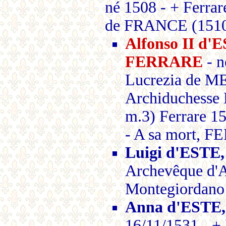
né 1508 - + Ferrar
de FRANCE (1510-
Alfonso II d
FERRARE
- n
Lucrezia de ME
Archiduchesse
m.3) Ferrare 
- A sa mort, F
Luigi d'ESTE,
Archevêque d'A
Montegiordano
Anna d'ESTE,
16/11/1531 - +